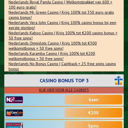
Nederlands Royal Panda Casino | Welkomstpakket van 600 +
100 euro gratis!
Nederlands Mr. Green Casino | Krijg 100% tot 350 euro gratis
casino bonus!
Nederlands Vera John Casino | Krijg 100% casino bonus bij een
eerste storting!
Nederlands Kaboo Casino | Krijg 100% tot €200 casino bonus +
50 free spins!
Nederlands Omnislots Casino | Krijg 100% tot €300
welkomstbonus + 50 free spins!
Nederlands Karamba Casino | Krijg 100% tot €200
welkomstbonus + 50 free spins!
Nederlands No Bonus Casino | Cashback + 25 free spins casino
bonus
CASINO BONUS TOP 3
KLIK HIER VOOR ALLE CASINO'S
Geen
€200
Spins